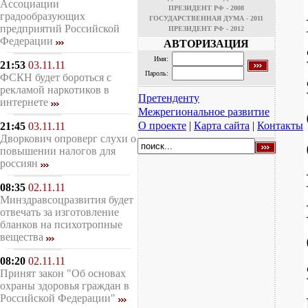
Ассоциации
ПРЕЗИДЕНТ РФ - 2008
градообразующих
ГОСУДАРСТВЕННАЯ ДУМА - 2011
предприятий Российской
ПРЕЗИДЕНТ РФ - 2012
Федерации
АВТОРИЗАЦИЯ
Имя:
21:53
03.11.11
Пароль:
ФСКН будет бороться с
рекламой наркотиков в
Претенденту
интернете
Межрегиональное развитие
О проекте
|
Карта сайта
|
Контакты
21:45
03.11.11
Дворкович опроверг слухи о
повышении налогов для
россиян
08:35
02.11.11
Минздравсоцразвития будет
отвечать за изготовление
бланков на психотропные
вещества
08:20
02.11.11
Принят закон "Об основах
охраны здоровья граждан в
Российской Федерации"