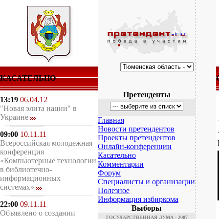
КАСАТЕЛЬНО
Претенденты
13:19
06.04.12
"Новая элита нации" в
Украине
Главная
Новости претендентов
09:00
10.11.11
Проекты претендентов
Всероссийская молодежная
Онлайн-конференции
конференция
Касательно
«Компьютерные технологии
Комментарии
в библиотечно-
Форум
информационных
Специалисты и организации
системах»
Полезное
Информация избиркома
22:00
09.11.11
Выборы
Объявлено о создании
ГОСУДАРСТВЕННАЯ ДУМА - 2007