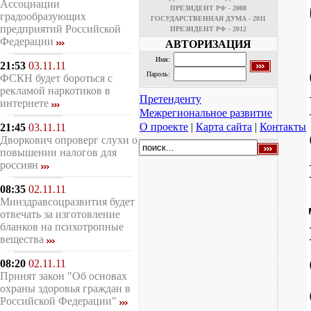
Ассоциации
ПРЕЗИДЕНТ РФ - 2008
градообразующих
ГОСУДАРСТВЕННАЯ ДУМА - 2011
предприятий Российской
ПРЕЗИДЕНТ РФ - 2012
Федерации
АВТОРИЗАЦИЯ
Имя:
21:53
03.11.11
Пароль:
ФСКН будет бороться с
рекламой наркотиков в
Претенденту
интернете
Межрегиональное развитие
О проекте
|
Карта сайта
|
Контакты
21:45
03.11.11
Дворкович опроверг слухи о
повышении налогов для
россиян
08:35
02.11.11
Минздравсоцразвития будет
отвечать за изготовление
бланков на психотропные
вещества
08:20
02.11.11
Принят закон "Об основах
охраны здоровья граждан в
Российской Федерации"